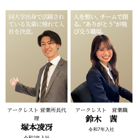
アークレスト 営業所長代
アークレスト 営業職
鈴木 茜
理
塚本凌冴
令和7年入社
令和2年入社