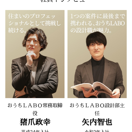
おうちＬＡＢＯ常務取締
おうちＬＡＢＯ設計部主
役
任
猪爪政幸
矢内智也
平成24年入社
令和2年入社