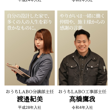
おうちLABO分譲部主任
おうちLABO工事部主任
渡邉紀美
髙橋鷹我
平成28年入社
令和4年入社